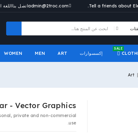
Tell a friends about E
admin@2troc.com
اتصل بنا
اللغة ا
SALE
CLOTH
إكسسوارات
ART
MEN
WOMEN

Art
r - Vector Graphics
rsonal, private and non-commercial
use.