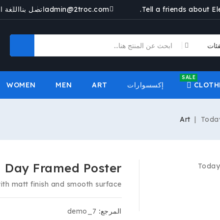
Tell a friends about E
admin@2troc.com
اتصل بنا
اللغة ا
SALE
CLOTH
إكسسوارات
ART
MEN
WOMEN

Art
Toda
d Day Framed Poster
ith matt finish and smooth surface.
المرجع:
demo_7