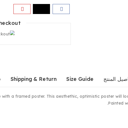
heckout
صيل المنتج
Size Guide
Shipping & Return
b
 with a framed poster. This aesthethic, optimistic poster will l
Painted w